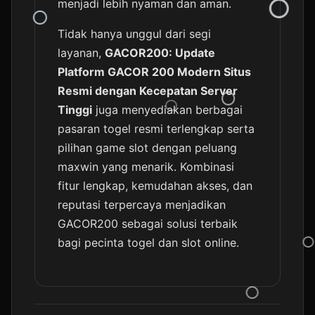
menjadi lebih nyaman dan aman.
Tidak hanya unggul dari segi
layanan,
GACOR200: Update
Platform GACOR 200 Modern Situs
⭕
Resmi dengan Kecepatan Server
Tinggi
juga menyediakan berbagai
pasaran togel resmi terlengkap serta
pilihan game slot dengan peluang
maxwin yang menarik. Kombinasi
fitur lengkap, kemudahan akses, dan
⭕
reputasi terpercaya menjadikan
GACOR200 sebagai solusi terbaik
bagi pecinta togel dan slot online.
⭕