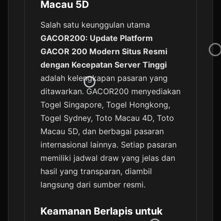
Macau 5D
⭕
⭕
Salah satu keunggulan utama
GACOR200: Update Platform
GACOR 200 Modern Situs Resmi
dengan Kecepatan Server Tinggi
adalah kelengkapan pasaran yang
ditawarkan. GACOR200 menyediakan
Togel Singapore, Togel Hongkong,
Togel Sydney, Toto Macau 4D, Toto
⭕
Macau 5D, dan berbagai pasaran
internasional lainnya. Setiap pasaran
memiliki jadwal draw yang jelas dan
hasil yang transparan, diambil
langsung dari sumber resmi.
Keamanan Berlapis untuk