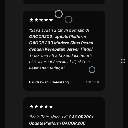
★★★★★
⭕
"Saya sudah 2 tahun bermain di
GACOR200: Update Platform
GACOR 200 Modern Situs Resmi
⭕
dengan Kecepatan Server Tinggi
.
Tidak pernah ada kendala berarti.
Link alternatif selalu aktif, sistem
keamanan terjaga."
Hendrawan - Semarang
4 hari lalu
★★★★★
"Main Toto Macau di
GACOR200:
Update Platform GACOR 200