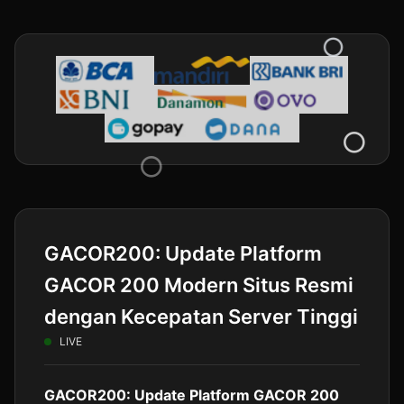
⭕
GACOR200: Update Platform
⭕
GACOR 200 Modern Situs Resmi
dengan Kecepatan Server Tinggi
LIVE
GACOR200: Update Platform GACOR 200