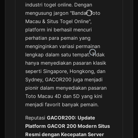
industri togel online. Dengan
mengusung jargon "Bandar Toto
Macau & Situs Togel Online",
platform ini berhasil mencuri
perhatian para pemain yang
menginginkan variasi permainan
lengkap dalam satu tempat. Tidak
hanya menyediakan pasaran klasik
⭕
seperti Singapore, Hongkong, dan
⭕
Sydney, GACOR200 juga menjadi
⭕
pionir dalam menyediakan pasaran
Toto Macau 4D dan 5D yang kini
menjadi favorit banyak pemain.
Reputasi
GACOR200: Update
⭕
Platform GACOR 200 Modern Situs
Resmi dengan Kecepatan Server