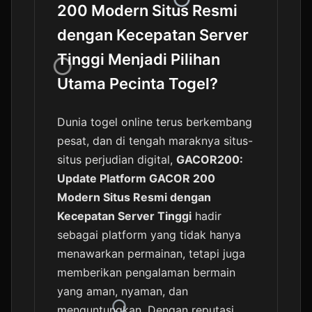
200 Modern Situs Resmi
dengan Kecepatan Server
Tinggi Menjadi Pilihan
Utama Pecinta Togel?
Dunia togel online terus berkembang
⭕
⭕
pesat, dan di tengah maraknya situs-
situs perjudian digital,
GACOR200:
Update Platform GACOR 200
Modern Situs Resmi dengan
Kecepatan Server Tinggi
hadir
sebagai platform yang tidak hanya
⭕
menawarkan permainan, tetapi juga
memberikan pengalaman bermain
yang aman, nyaman, dan
menguntungkan. Dengan reputasi