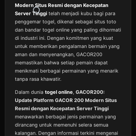
Modern Situs Resmi dengan Kecepatan
Server Tinggi
telah menjadi kubu bagi para
penggemar togel, dikenal sebagai situs toto
dan bandar togel online yang paling dihormati
⭕
di industri ini. Dengan komitmen yang kuat
untuk memberikan pengalaman bermain yang
aman dan menyenangkan, GACOR200
memastikan bahwa setiap pemain dapat
menikmati berbagai permainan yang menarik
⭕
tanpa rasa khawatir.
Dalam dunia
togel online
,
GACOR200:
Update Platform GACOR 200 Modern Situs
Resmi dengan Kecepatan Server Tinggi
menawarkan berbagai jenis permainan yang
dirancang untuk memenuhi selera semua
⭕
kalangan. Dengan informasi terkini mengenai