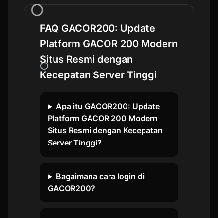
FAQ GACOR200: Update
Platform GACOR 200 Modern
Situs Resmi dengan
Kecepatan Server Tinggi
Apa itu GACOR200: Update
Platform GACOR 200 Modern
⭕
Situs Resmi dengan Kecepatan
Server Tinggi?
⭕
⭕
Bagaimana cara login di
GACOR200?