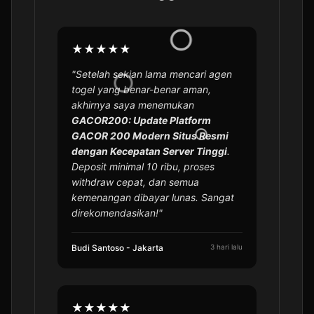
★★★★★
⭕
"Setelah sekian lama mencari agen
togel yang benar-benar aman,
akhirnya saya menemukan
GACOR200: Update Platform
GACOR 200 Modern Situs Resmi
dengan Kecepatan Server Tinggi
.
Deposit minimal 10 ribu, proses
withdraw cepat, dan semua
kemenangan dibayar lunas. Sangat
direkomendasikan!"
⭕
Budi Santoso - Jakarta
3 hari lalu
★★★★★