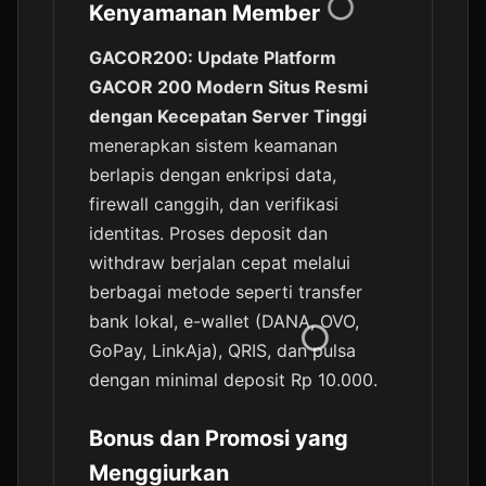
Kenyamanan Member
⭕
GACOR200: Update Platform
GACOR 200 Modern Situs Resmi
dengan Kecepatan Server Tinggi
⭕
⭕
menerapkan sistem keamanan
berlapis dengan enkripsi data,
firewall canggih, dan verifikasi
identitas. Proses deposit dan
withdraw berjalan cepat melalui
⭕
⭕
berbagai metode seperti transfer
⭕
bank lokal, e-wallet (DANA, OVO,
GoPay, LinkAja), QRIS, dan pulsa
dengan minimal deposit Rp 10.000.
Bonus dan Promosi yang
Menggiurkan