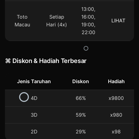
13:00,
Toto
Setiap
16:00,
⭕
LIHAT
Macau
Hari (4x)
19:00,
22:00
⌘ Diskon & Hadiah Terbesar
Jenis Taruhan
Diskon
Hadiah
4D
66%
x9800
3D
59%
x980
2D
29%
x98