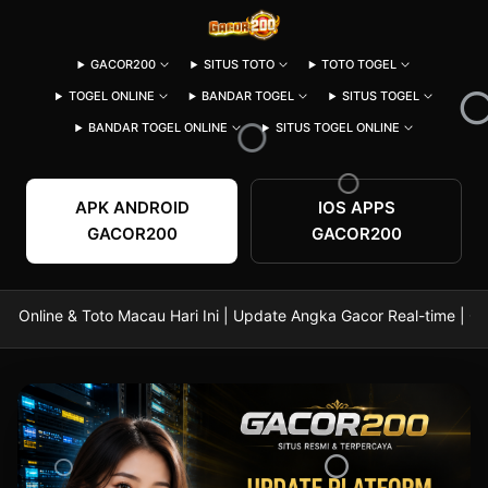
⭕
GACOR200
SITUS TOTO
TOTO TOGEL
TOGEL ONLINE
BANDAR TOGEL
SITUS TOGEL
BANDAR TOGEL ONLINE
SITUS TOGEL ONLINE
APK ANDROID
IOS APPS
GACOR200
GACOR200
ne & Toto Macau Hari Ini | Update Angka Gacor Real-time | GACOR2
⭕