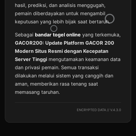
hasil, prediksi, dan analisis menggugah,
pemain diberdayakan untuk mengambil
keputusan yang lebih bijak saat bertaruh.
Sebagai
bandar togel online
yang terkemuka,
GACOR200: Update Platform GACOR 200
Modern Situs Resmi dengan Kecepatan
⭕
Server Tinggi
mengutamakan keamanan data
dan privasi pemain. Semua transaksi
dilakukan melalui sistem yang canggih dan
⭕
aman, memberikan rasa tenang saat
memasang taruhan.
ENCRYPTED DATA // V.4.3.0