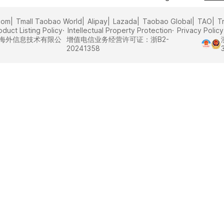
com
Tmall Taobao World
Alipay
Lazada
Taobao Global
TAO
T
oduct Listing Policy
Intellectual Property Protection
Privacy Policy
里巴巴海外信息技术有限公
增值电信业务经营许可证：浙B2-
20241358